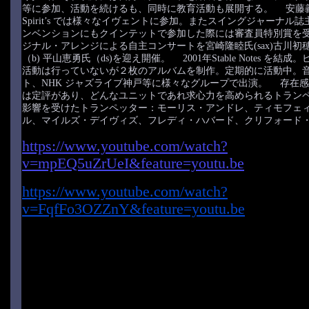
等に参加、活動を続けるも、同時に教育活動も展開する。 安藤義則氏
Spirit’s では様々なイヴェントに参加。またスイングジャーナル
ンベンションにもクインテットで参加した際には審査員特別賞を受賞
ジナル・アレンジによる自主コンサートを宮崎隆睦氏(sax)古川初穂氏
（b) 平山恵勇氏（ds)を迎え開催。 2001年Stable Notes を
活動は行っていないが２枚のアルバムを制作。定期的に活動中。
ト、NHK ジャズライブ神戸等に様々なグループで出演。 存在
は定評があり、どんなユニットであれ求心力を高められるトラ
影響を受けたトランペッター：モーリス・アンドレ、ティモフェ
ル、マイルズ・デイヴィズ、フレディ・ハバード、クリフォード
https://www.youtube.com/watch?
v=mpEQ5uZrUeI&feature=youtu.be
https://www.youtube.com/watch?
v=FqfFo3OZZnY&feature=youtu.be