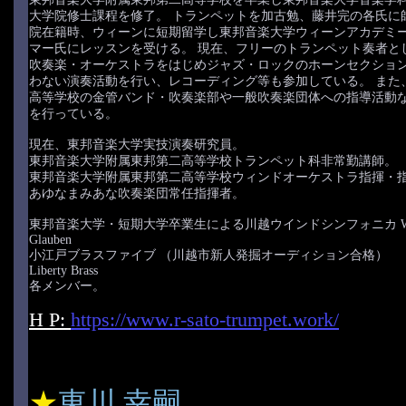
大学院修士課程を修了。 トランペットを加古勉、藤井完の各氏に
院在籍時、ウィーンに短期留学し東邦音楽大学ウィーンアカデミ
マー氏にレッスンを受ける。 現在、フリーのトランペット奏者と
吹奏楽・オーケストラをはじめジャズ・ロックのホーンセクショ
わない演奏活動を行い、レコーディング等も参加している。 また
高等学校の金管バンド・吹奏楽部や一般吹奏楽団体への指導活動
を行っている。
現在、東邦音楽大学実技演奏研究員。
東邦音楽大学附属東邦第二高等学校トランペット科非常勤講師。
東邦音楽大学附属東邦第二高等学校ウィンドオーケストラ指揮・
あゆなまみあな吹奏楽団常任指揮者。
東邦音楽大学・短期大学卒業生による川越ウインドシンフォニカ Wind 
Glauben
小江戸ブラスファイブ （川越市新人発掘オーディション合格）
Liberty Brass
各メンバー。
H P:
https://www.r-sato-trumpet.work/
★
東川 幸嗣