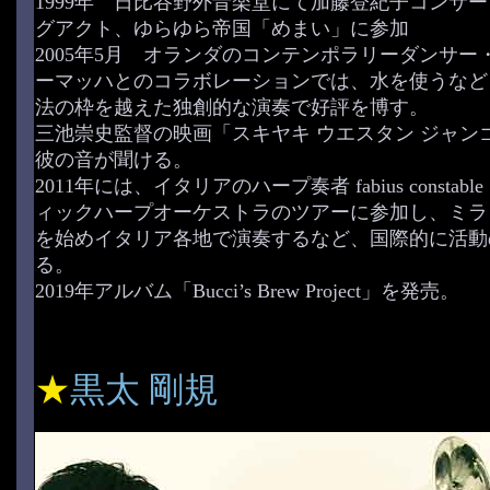
1999年 日比谷野外音楽堂にて加藤登紀子コンサ
グアクト、ゆらゆら帝国「めまい」に参加
2005年5月 オランダのコンテンポラリーダンサー
ーマッハとのコラボレーションでは、水を使うなど
法の枠を越えた独創的な演奏で好評を博す。
三池崇史監督の映画「スキヤキ ウエスタン ジャン
彼の音が聞ける。
2011年には、イタリアのハープ奏者 fabius constab
ィックハープオーケストラのツアーに参加し、ミラ
を始めイタリア各地で演奏するなど、国際的に活動
る。
2019年アルバム「Bucci’s Brew Project」を発売。
★
黒太 剛規