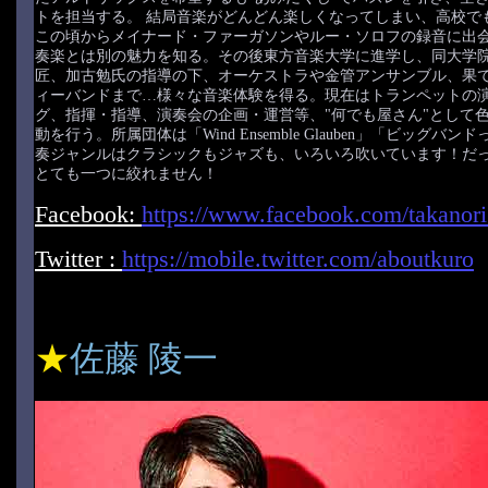
トを担当する。 結局音楽がどんどん楽しくなってしまい、高校で
この頃からメイナード・ファーガソンやルー・ソロフの録音に出
奏楽とは別の魅力を知る。その後東方音楽大学に進学し、同大学
匠、加古勉氏の指導の下、オーケストラや金管アンサンブル、果
ィーバンドまで…様々な音楽体験を得る。現在はトランペットの
グ、指揮・指導、演奏会の企画・運営等、"何でも屋さん"として
動を行う。所属団体は「Wind Ensemble Glauben」「ビッグバ
奏ジャンルはクラシックもジャズも、いろいろ吹いています！だ
とても一つに絞れません！
Facebook:
https://www.facebook.com/takanori
Twitter :
https://mobile.twitter.com/aboutkuro
★
佐藤 陵一