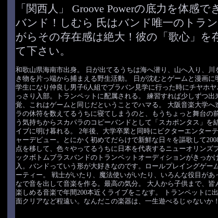
「関西人」 Groove Powerの底力を体
バンド！しむら 氏はバンド唯一のトラ
がらその存在感は絶大！彼の「歌心」を
て下さい。
和歌山県海南市出身。 日が出てるうちは海へ潜り、山へ入り、川
き物を片っ端から捕まえる野生活動。 日が沈むとゲームと漫画に
学生になり仲良し男子6人組でブラバン見学に行った時にチヤホヤ
っさり入部。トランペットに配属される。 練習すれば少しずつ出
覚、これはゲームと同じだということでハマる。 大阪音楽大学へ
ラの休符を数えてるうちに寝てしまうのと、もうちょっと舞台の
う気持ちからスカパラのコピーバンドとして「スカポンタス」を
イブに明け暮れる。 2年後、大学卒業と同時にビクターエンター
ャーデビュー。とにかく初めてだらけで新鮮な日々を謳歌して200
点を移して、色々やってるうちに日本を代表するニューオリンズ
ックボトムブラスバンドのトランペットオーディションがきっか
入。バンドっていう形が大好きなのです。ロールプレイングゲー
ーティー。 戦士がいたり、魔法使いがいたり、いろんな役目があ
なで音を出して音楽を作る。最高の気分。 大人から子供まで、皆
楽しめる音楽で年間200本近くライブをこなす。 トランペットに出
面クリアなど程遠い。なんだこの楽器は、一生遊べるじゃないか