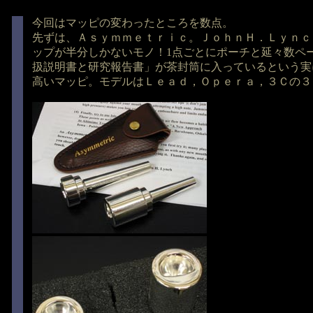
今回はマッピの変わったところを数点。
先ずは、Ａｓｙｍｍｅｔｒｉｃ。ＪｏｈｎＨ．Ｌｙｎｃ
ップが半分しかないモノ！1点ごとにポーチと延々数ペ
扱説明書と研究報告書」が茶封筒に入っているという実
高いマッピ。モデルはＬｅａｄ，Ｏｐｅｒａ，３Ｃの３