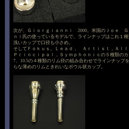
次が、Ｇｉｏｒｇｉａｎｎｉ 2000。米国のＪｏｅ 
ｎｉ氏の使っているモデルで、ラインナップはこれ１種
浅いカップで口径も小さめ。
そしてＦｏｋｕｓ。Ｌｅａｄ， Ａｒｔｉｓｔ，Ａｌｌ
Ｐｒｉｎｃｉｐａｌ，Ｓｙｍｐｈｏｎｉｃの５種類のカッ
7、10.5の４種類のリム径の組み合わせでラインナップ
らな薄めのリムときれいなボウル状カップ。