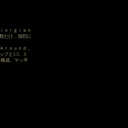
Ｇｉｏｒｇｉａｎ
類だけ。強烈に
Ａｒｏｕｎｄ，
プと1.5、3、
を構成。マッ平