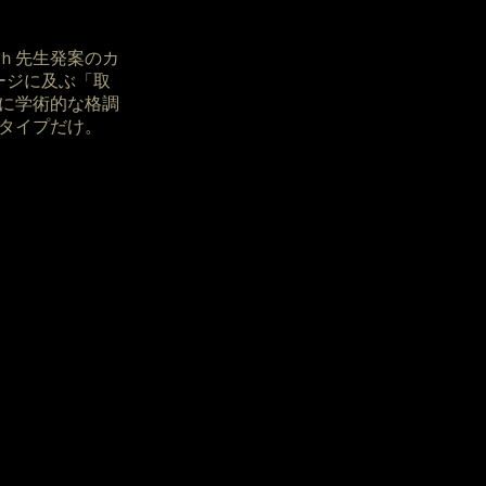
ｈ先生発案のカ
ージに及ぶ「取
に学術的な格調
タイプだけ。