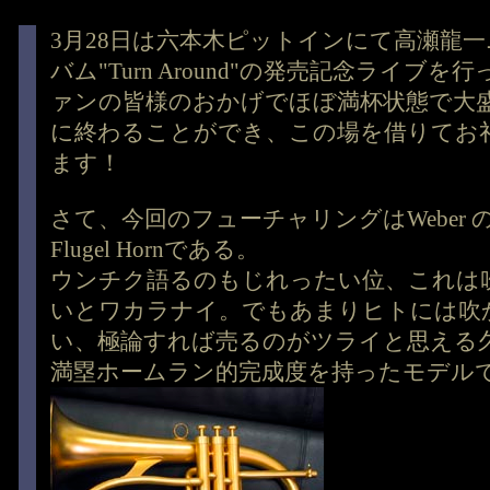
3月28日は六本木ピットインにて高瀬龍
バム"Turn Around"の発売記念ライブを
ァンの皆様のおかげでほぼ満杯状態で大
に終わることができ、この場を借りてお
ます！
さて、今回のフューチャリングはWeber のC
Flugel Hornである。
ウンチク語るのもじれったい位、これは
いとワカラナイ。でもあまりヒトには吹
い、極論すれば売るのがツライと思える
満塁ホームラン的完成度を持ったモデル