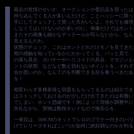
最近の世情のせいか、オークションや委託品を買ったは
持ち込んでくる人が多いんだけど、ことハッシーに限っ
手にしてチェックして買った方がいいよ。それでも修理
しなくてはいけないのが多いのに、画像だけではホント
またその画像も細かなディテールが写らないから、なん
見えるんだわ。
状態のチェック、これはホントどれだけモノを見てきた
期の感触を知っているかにかかってくる。パッと見て、
の落ち具合、ガバナーやヘリコイドの具合、マガジンと
ントの状態、などなど数え切れないポイントを、それぞ
合が悪いのか、なんてのを判断できる目を養うべきだあ
を！
相変わらず多種多様な宿題をもらってるものは紹介でき
はストックしておけるのが少しだけ出てきたのは有難い
てしまい、ホント恐縮です！例によって現物が調整中に
失礼ながら、実物は数段キレイなので御安心を。
一発目は、500CMのキットでシロのプラナー付きのバ
げてレリーズすればこいつが如何に絶好調なのかが判る