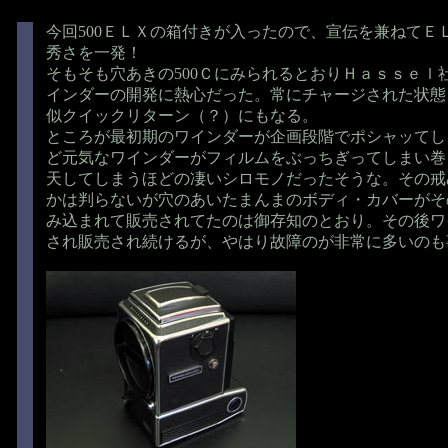
今回500ＥＬＸの箱付きが入ったので、宣伝を兼ねてＥ
秀さを一発！
そもそも穴あきの500ＣにみられるとおりＨａｓｓｅｌ
インダーの開発に熱心だった。常にチャージされた状態
似クイックリターン（？）にもなる。
ところが最初期のワインダーが企画段階でポシャッてし
ど元気なワインダーがフィルムをぶっちぎってしまい巻
天してしまうほどの凄いシロモノだったそうな。その戒
かは判らないが穴のあいたまんまのボディ・カバーがそ
み込まれて販売されてたのは御存知のとおり。その後ワ
され販売され続けるが、やはり故障のが非常に多いのも