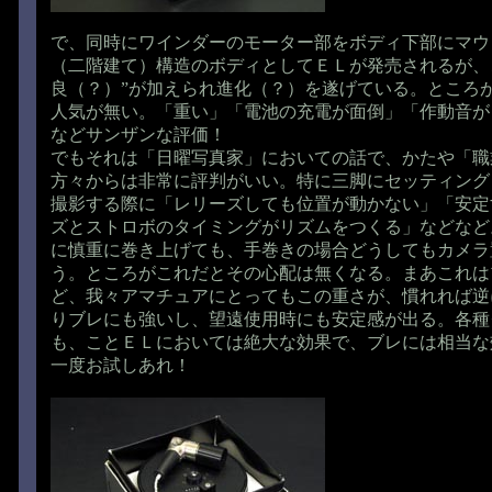
で、同時にワインダーのモーター部をボディ下部にマウ
（二階建て）構造のボディとしてＥＬが発売されるが、
良（？）”が加えられ進化（？）を遂げている。ところ
人気が無い。「重い」「電池の充電が面倒」「作動音が
などサンザンな評価！
でもそれは「日曜写真家」においての話で、かたや「職
方々からは非常に評判がいい。特に三脚にセッティング
撮影する際に「レリーズしても位置が動かない」「安定
ズとストロボのタイミングがリズムをつくる」などなど
に慎重に巻き上げても、手巻きの場合どうしてもカメラ
う。ところがこれだとその心配は無くなる。まあこれは
ど、我々アマチュアにとってもこの重さが、慣れれば逆
りブレにも強いし、望遠使用時にも安定感が出る。各種
も、ことＥＬにおいては絶大な効果で、ブレには相当な
一度お試しあれ！